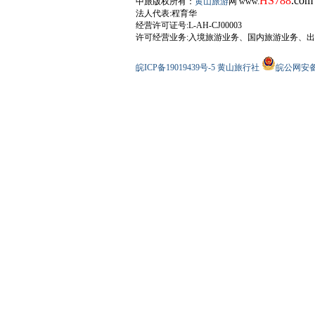
HS788
.com
中旅版权所有：
黄山旅游
网 www.
法人代表:程育华
经营许可证号:L-AH-CJ00003
许可经营业务:入境旅游业务、国内旅游业务、
皖ICP备19019439号-5
黄山旅行社
皖公网安备34