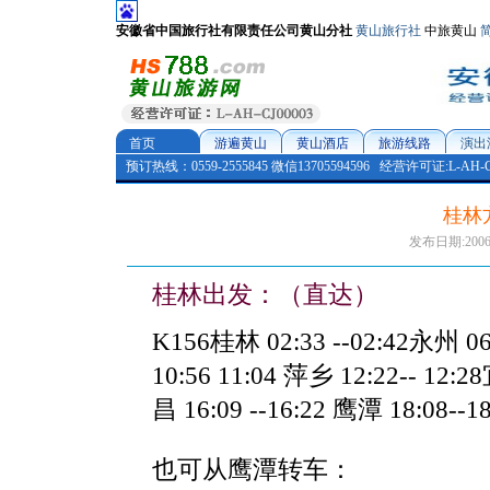
安徽省中国旅行社有限责任公司黄山分社
黄山旅行社
中旅黄山
首页
游遍黄山
黄山酒店
旅游线路
演出
预订热线：0559-2555845 微信13705594596
经营许可证:L-AH-CJ
桂林
发布日期:2006/4
桂林出发：
（直达）
K156桂林 02:33 --02:42永州 06
10:56 11:04 萍乡 12:22-- 12:2
昌 16:09 --16:22 鹰潭 18:08--
也可从鹰潭转车：